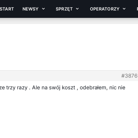
START
NEWSY
SPRZĘT
OPERATORZY
#3876
e trzy razy . Ale na swój koszt , odebrałem, nic nie