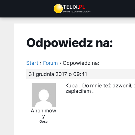
Przejdź
do
treści
Odpowiedz na:
Start
›
Forum
›
Odpowiedz na:
31 grudnia 2017 o 09:41
Kuba . Do mnie też dzwonił, z
zapłaciłem .
Anonimow
y
Gość