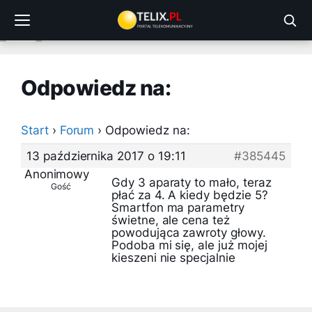
Przejdź
do
treści
Odpowiedz na:
Start
›
Forum
›
Odpowiedz na:
13 października 2017 o 19:11
#385445
Anonimowy
Gdy 3 aparaty to mało, teraz
Gość
płać za 4. A kiedy będzie 5?
Smartfon ma parametry
świetne, ale cena też
powodująca zawroty głowy.
Podoba mi się, ale już mojej
kieszeni nie specjalnie