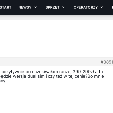
START
NEWSY
SPRZĘT
OPERATORZY
#385
e pozytywnie bo oczekiwałam raczej 399-299zł a tu
dzie wersja dual sim i czy też w tej cenie?Bo mnie
bny.