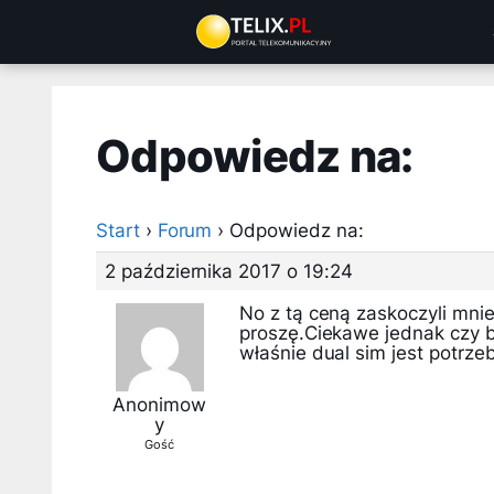
Przejdź
do
treści
Odpowiedz na:
Start
›
Forum
›
Odpowiedz na:
2 października 2017 o 19:24
No z tą ceną zaskoczyli mni
proszę.Ciekawe jednak czy bę
właśnie dual sim jest potrze
Anonimow
y
Gość