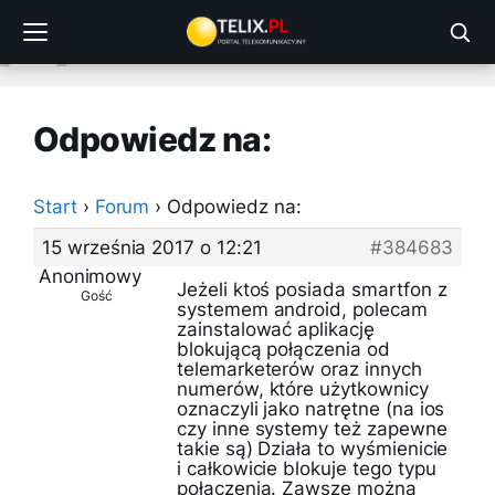
Przejdź
do
treści
Odpowiedz na:
Start
›
Forum
›
Odpowiedz na:
15 września 2017 o 12:21
#384683
Anonimowy
Jeżeli ktoś posiada smartfon z
Gość
systemem android, polecam
zainstalować aplikację
blokującą połączenia od
telemarketerów oraz innych
numerów, które użytkownicy
oznaczyli jako natrętne (na ios
czy inne systemy też zapewne
takie są) Działa to wyśmienicie
i całkowicie blokuje tego typu
połączenia. Zawsze można