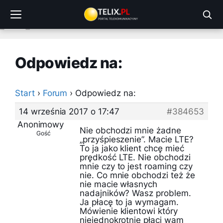
Przejdź
do
treści
Odpowiedz na:
Start
›
Forum
›
Odpowiedz na:
14 września 2017 o 17:47
#384653
Anonimowy
Nie obchodzi mnie żadne
Gość
„przyśpieszenie”. Macie LTE?
To ja jako klient chcę mieć
prędkość LTE. Nie obchodzi
mnie czy to jest roaming czy
nie. Co mnie obchodzi też że
nie macie własnych
nadajników? Wasz problem.
Ja płacę to ja wymagam.
Mówienie klientowi który
niejednokrotnie płaci wam