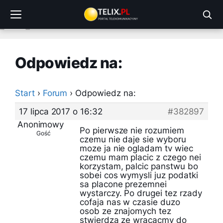
Przejdź
do
treści
Odpowiedz na:
Start
›
Forum
›
Odpowiedz na:
17 lipca 2017 o 16:32
#382897
Anonimowy
Po pierwsze nie rozumiem
Gość
czemu nie daje sie wyboru
moze ja nie ogladam tv wiec
czemu mam placic z czego nei
korzystam, palcic panstwu bo
sobei cos wymysli juz podatki
sa placone prezemnei
wystarczy. Po drugei tez rzady
cofaja nas w czasie duzo
osob ze znajomych tez
stwierdza ze wracacmy do