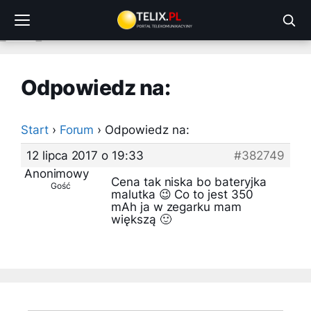
Przejdź
do
treści
Odpowiedz na:
Start
›
Forum
›
Odpowiedz na:
12 lipca 2017 o 19:33
#382749
Anonimowy
Cena tak niska bo bateryjka
Gość
malutka 😉 Co to jest 350
mAh ja w zegarku mam
większą 🙂