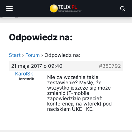
Przejdź
do
treści
Odpowiedz na:
Start
›
Forum
›
Odpowiedz na:
21 maja 2017 o 09:40
#380792
KarolSk
Nie za wcześnie takie
Uczestnik
zestawienie? Myślę, że
wszystko jeszcze się może
zmienić (T-mobile
zapowiedziało przecież
konferencję na wtorek) pod
naciskiem UKE i KE.