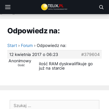
Przejdź
do
treści
Odpowiedz na:
Start
›
Forum
›
Odpowiedz na:
12 kwietnia 2017 o 06:23
#379604
Anonimowy
ilość RAM dyskwalifikuje go
Gość
już na starcie
Szukaj: