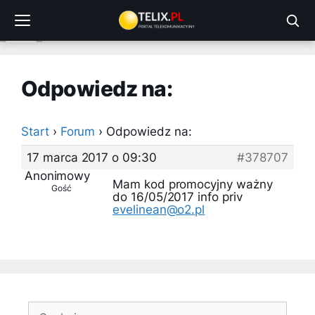
Przejdź
do
treści
Odpowiedz na:
Start
›
Forum
›
Odpowiedz na:
17 marca 2017 o 09:30
#378707
Anonimowy
Mam kod promocyjny ważny
Gość
do 16/05/2017 info priv
evelinean@o2.pl
Szukaj: