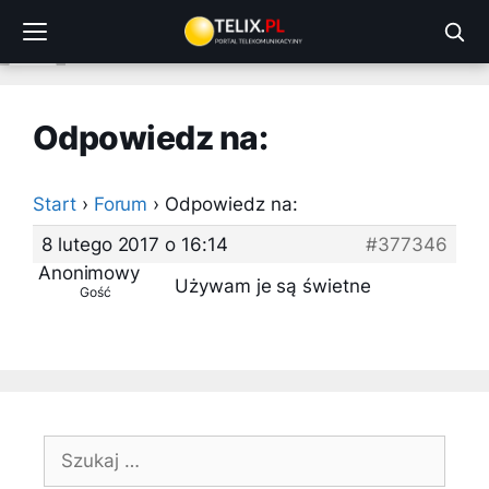
Przejdź
do
treści
Odpowiedz na:
Start
›
Forum
›
Odpowiedz na:
8 lutego 2017 o 16:14
#377346
Anonimowy
Używam je są świetne
Gość
Szukaj: