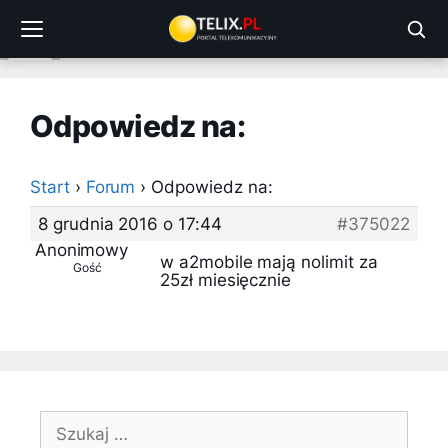
Przejdź
do
treści
Odpowiedz na:
Start
›
Forum
›
Odpowiedz na:
8 grudnia 2016 o 17:44
#375022
Anonimowy
w a2mobile mają nolimit za
Gość
25zł miesięcznie
Szukaj: