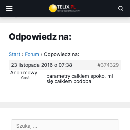
Przejdź
do
treści
Odpowiedz na:
Start
›
Forum
›
Odpowiedz na:
23 listopada 2016 o 07:38
#374329
Anonimowy
parametry całkiem spoko, mi
Gość
się całkiem podoba
Szukaj: