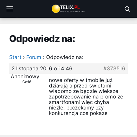
Przejdź
do
treści
Odpowiedz na:
Start
›
Forum
›
Odpowiedz na:
2 listopada 2016 o 14:46
#373516
Anonimowy
nowe oferty w tmobile już
Gość
działają a przed swietami
wiadomo ze będzie wieksze
zapotrzebowanie na promo ze
smartfonami więc chyba
nieźle. poczekamy czy
konkurencja cos pokaze