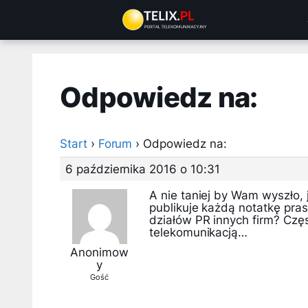
Przejdź
do
treści
Odpowiedz na:
Start
›
Forum
›
Odpowiedz na:
6 października 2016 o 10:31
A nie taniej by Wam wyszło, 
publikuje każdą notatkę pra
działów PR innych firm? Czę
telekomunikacją…
Anonimow
y
Gość