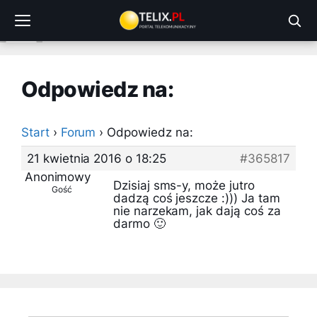
Przejdź
do
treści
Odpowiedz na:
Start
›
Forum
›
Odpowiedz na:
21 kwietnia 2016 o 18:25
#365817
Anonimowy
Dzisiaj sms-y, może jutro
Gość
dadzą coś jeszcze :))) Ja tam
nie narzekam, jak dają coś za
darmo 🙂