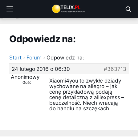
Przejdź
do
treści
Odpowiedz na:
Start
›
Forum
›
Odpowiedz na:
24 lutego 2016 o 06:30
#363713
Anonimowy
Xiaomi4you to zwykłe dziady
Gość
wychowane na allegro – jak
cenę przykładową podają
cenę detaliczną z alliexpress –
bezczelność. Niech wracają
do handlu na szczękach.