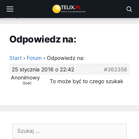
Przejdź
do
treści
Odpowiedz na:
Start
›
Forum
›
Odpowiedz na:
25 stycznia 2016 o 22:42
#362356
Anonimowy
To może być to czego szukak
Gość
Szukaj: