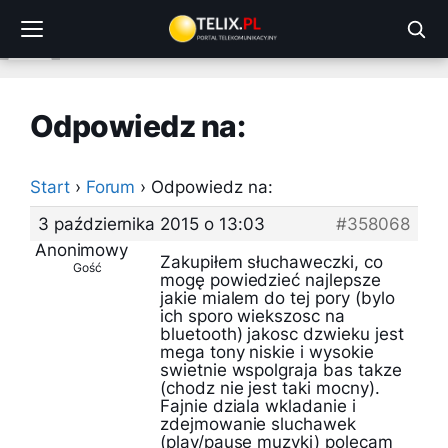
Przejdź
do
treści
Odpowiedz na:
Start
›
Forum
›
Odpowiedz na:
3 października 2015 o 13:03
#358068
Anonimowy
Zakupiłem słuchaweczki, co
Gość
mogę powiedzieć najlepsze
jakie mialem do tej pory (bylo
ich sporo wiekszosc na
bluetooth) jakosc dzwieku jest
mega tony niskie i wysokie
swietnie wspolgraja bas takze
(chodz nie jest taki mocny).
Fajnie dziala wkladanie i
zdejmowanie sluchawek
(play/pause muzyki) polecam