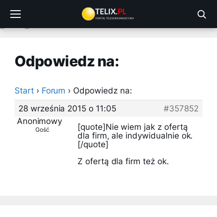
Przejdź
do
treści
Odpowiedz na:
Start
›
Forum
›
Odpowiedz na:
28 września 2015 o 11:05
#357852
Anonimowy
[quote]Nie wiem jak z ofertą
Gość
dla firm, ale indywidualnie ok.
[/quote]
Z ofertą dla firm też ok.