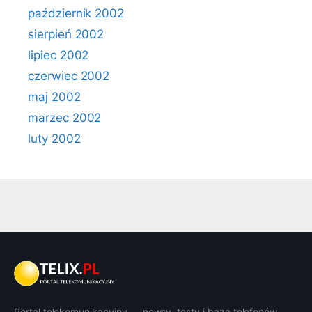
październik 2002
sierpień 2002
lipiec 2002
czerwiec 2002
maj 2002
marzec 2002
luty 2002
Portal telekomunikacyjny — newsy, testy i baza telefonów.