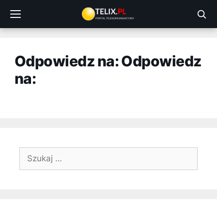
Przejdź
do
treści
Odpowiedz na: Odpowiedz
na:
Szukaj: