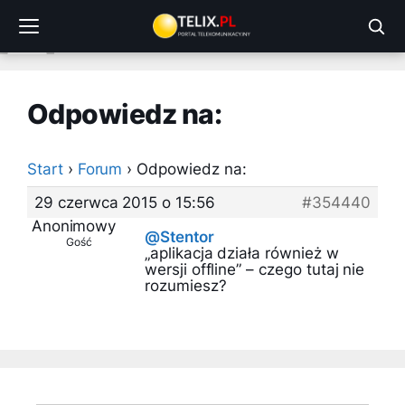
Przejdź
do
treści
Odpowiedz na:
Start
›
Forum
›
Odpowiedz na:
29 czerwca 2015 o 15:56
#354440
Anonimowy
@Stentor
Gość
„aplikacja działa również w
wersji offline” – czego tutaj nie
rozumiesz?