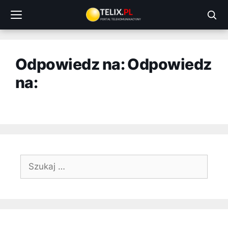
Przejdź
do
treści
Odpowiedz na: Odpowiedz
na:
Szukaj: