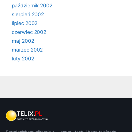
październik 2002
sierpień 2002
lipiec 2002
czerwiec 2002
maj 2002
marzec 2002
luty 2002
Portal telekomunikacyjny — newsy, testy i baza telefonów.