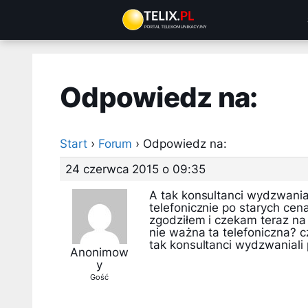
Przejdź
do
treści
Odpowiedz na:
Start
›
Forum
›
Odpowiedz na:
24 czerwca 2015 o 09:35
A tak konsultanci wydzwani
telefonicznie po starych cena
zgodziłem i czekam teraz na
nie ważna ta telefoniczna? 
tak konsultanci wydzwaniali p
Anonimow
y
Gość