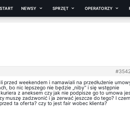
START
NEWSY
SPRZĘT
OPERATORZY
#354
ali przed weekendem i namawiali na przedłużenie umow
ch, bo nic lepszego nie będzie „niby” i się wstępnie
 kuriera z aneksem czy jak nie podpisze go to umowa je
czy muszę zadzwonić i ja zerwać jeszcze do tego? I cze
rzed ta oferta? czy to jest fair wobec klienta?