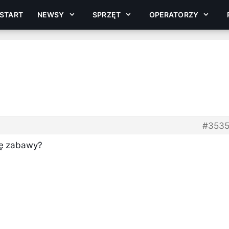
START
NEWSY
SPRZĘT
OPERATORZY
#3535
inę zabawy?