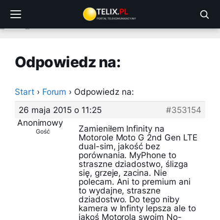
Przejdź
do
treści
Odpowiedz na:
Start
›
Forum
›
Odpowiedz na:
26 maja 2015 o 11:25
#353154
Anonimowy
Zamieniłem Infinity na
Gość
Motorole Moto G 2nd Gen LTE
dual-sim, jakość bez
porównania. MyPhone to
straszne dziadostwo, ślizga
się, grzeje, zacina. Nie
polecam. Ani to premium ani
to wydajne, straszne
dziadostwo. Do tego niby
kamera w Infinty lepsza ale to
jakoś Motorola swoim No-