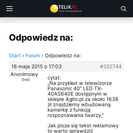
Przejdź
do
treści
Odpowiedz na:
Start
›
Forum
›
Odpowiedz na:
16 maja 2015 o 17:03
#352744
Anonimowy
cytat:
Gość
„Na przykład w telewizorze
Panasonic 40” LED TX-
40AS640E dostępnym w
sklepie Agito.pl za około 1638
zł znajdziemy wbudowaną
kamerkę z funkcją
rozpoznawania twarzy,”
Jak pisze się tekst reklamowy
to warto sprawdzić