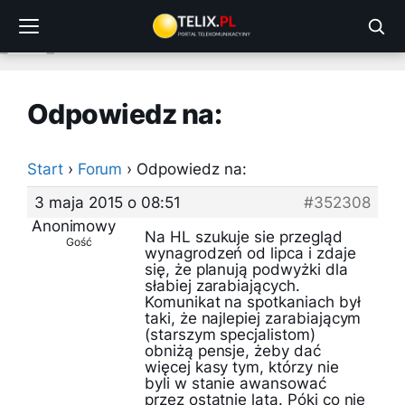
Przejdź
do
treści
Odpowiedz na:
Start
›
Forum
›
Odpowiedz na:
3 maja 2015 o 08:51
#352308
Anonimowy
Na HL szukuje sie przegląd
Gość
wynagrodzeń od lipca i zdaje
się, że planują podwyżki dla
słabiej zarabiających.
Komunikat na spotkaniach był
taki, że najlepiej zarabiającym
(starszym specjalistom)
obniżą pensje, żeby dać
więcej kasy tym, którzy nie
byli w stanie awansować
przez ostatnie lata. Póki co nie