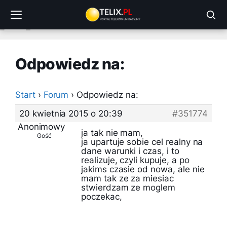
Przejdź
do
treści
Odpowiedz na:
Start
›
Forum
›
Odpowiedz na:
20 kwietnia 2015 o 20:39
#351774
Anonimowy
ja tak nie mam,
Gość
ja upartuje sobie cel realny na
dane warunki i czas, i to
realizuje, czyli kupuje, a po
jakims czasie od nowa, ale nie
mam tak ze za miesiac
stwierdzam ze moglem
poczekac,