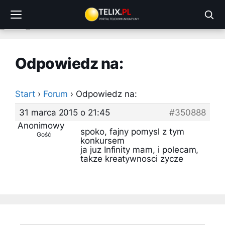
Przejdź
do
treści
Odpowiedz na:
Start
›
Forum
›
Odpowiedz na:
31 marca 2015 o 21:45
#350888
Anonimowy
spoko, fajny pomysl z tym
Gość
konkursem
ja juz Infinity mam, i polecam,
takze kreatywnosci zycze