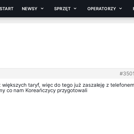
START
NEWSY
SPRZĘT
OPERATORZY
#350
 większych taryf, więc do tego już zaszaleję z telefone
y co nam Koreańczycy przygotowali