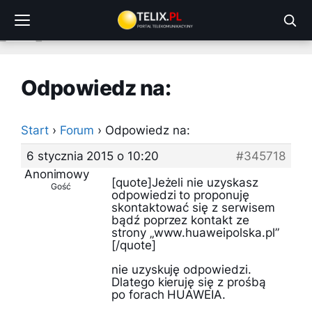
Przejdź
do
treści
Odpowiedz na:
Start
›
Forum
›
Odpowiedz na:
6 stycznia 2015 o 10:20
#345718
Anonimowy
[quote]Jeżeli nie uzyskasz
Gość
odpowiedzi to proponuję
skontaktować się z serwisem
bądź poprzez kontakt ze
strony „www.huaweipolska.pl”
[/quote]
nie uzyskuję odpowiedzi.
Dlatego kieruję się z prośbą
po forach HUAWEIA.