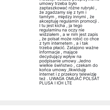
umowy trzeba było
zaptaszkować różne rubryki ,
że zgadzamy się z tym i
tamtym , między innymi , że
akceptuję regulamin promocji .
I tu jest kicha , ja tego
regulaminu na oczy nie
widziałem , a w nim jest zapis
, że polsat może robić co chce
z tym internetem , a i tak
trzeba płacić. Zatajono ważne
informacje , mające
decydujący wpływ na
podpisanie umowy .Jedno
wielkie świństwo , czekam do
końca umowy ,likwiduję
internet i z przekory telewizję
też . UWAGA OMIJAĆ POLSAT
PLUSA I ICH LTE