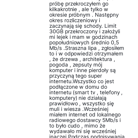
próbę przekroczyłem go
kilkakrotnie , ale tylko w
okresie próbnym . Następny
okres rozliczeniowy i
zaczynają się schody. Limit
30GB przekroczony i założyli
mi lejek i mam w godzinach
popołudniowych średnio 0,5
Mb/s .Straszna lipa , zgłosiłem
to i w odpowiedzi otrzymałem
, że drzewa , architektura ,
pogoda , zepsuty mój
komputer i inne pierdoły są
przyczyną tego super
internetu.Wszystko co jest
podłączone w domu do
internetu (smart tv , telefony ,
komputery) nie działają
prawidłowo , wszystko się
muli i wiesza .Wcześniej
miałem internet od lokalnego
radiowego dostawcy 5Mb/s i
to było cudo , mimo że
wydawało mi się wcześniej
inaczej.Podczas podpisywania