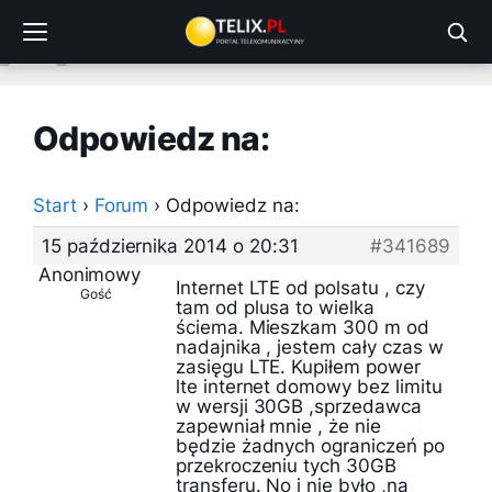
Przejdź
do
treści
Odpowiedz na:
Start
›
Forum
›
Odpowiedz na:
15 października 2014 o 20:31
#341689
Anonimowy
Internet LTE od polsatu , czy
Gość
tam od plusa to wielka
ściema. Mieszkam 300 m od
nadajnika , jestem cały czas w
zasięgu LTE. Kupiłem power
lte internet domowy bez limitu
w wersji 30GB ,sprzedawca
zapewniał mnie , że nie
będzie żadnych ograniczeń po
przekroczeniu tych 30GB
transferu. No i nie było ,na