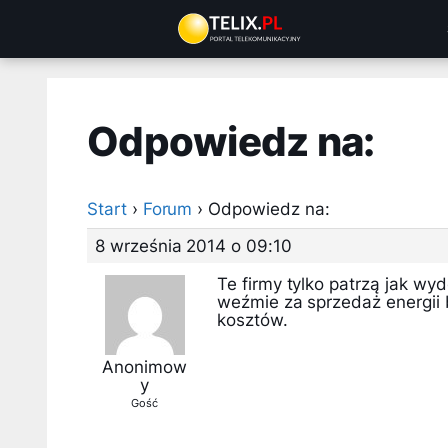
Przejdź
do
treści
Odpowiedz na:
Start
›
Forum
›
Odpowiedz na:
8 września 2014 o 09:10
Te firmy tylko patrzą jak wyd
weźmie za sprzedaż energii b
kosztów.
Anonimow
y
Gość