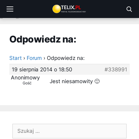
Przejdź
do
treści
Odpowiedz na:
Start
›
Forum
›
Odpowiedz na:
19 sierpnia 2014 o 18:50
#338991
Anonimowy
Jest niesamowity 🙂
Gość
Szukaj: