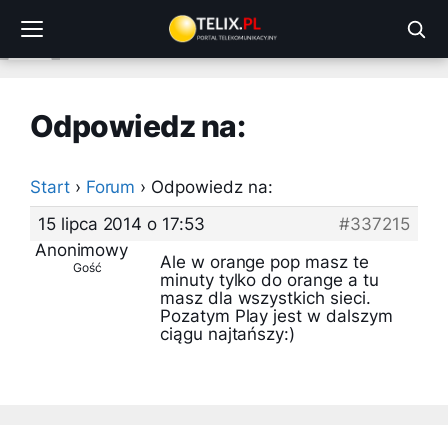
Przejdź
do
treści
Odpowiedz na:
Start
›
Forum
›
Odpowiedz na:
15 lipca 2014 o 17:53
#337215
Anonimowy
Ale w orange pop masz te
Gość
minuty tylko do orange a tu
masz dla wszystkich sieci.
Pozatym Play jest w dalszym
ciągu najtańszy:)