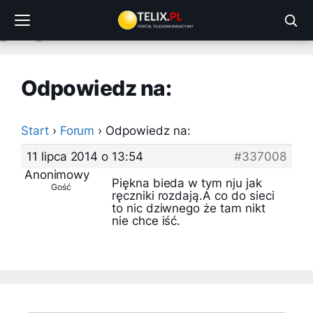
Przejdź
do
treści
Odpowiedz na:
Start
›
Forum
›
Odpowiedz na:
11 lipca 2014 o 13:54
#337008
Anonimowy
Piękna bieda w tym nju jak
Gość
ręczniki rozdają.A co do sieci
to nic dziwnego że tam nikt
nie chce iść.