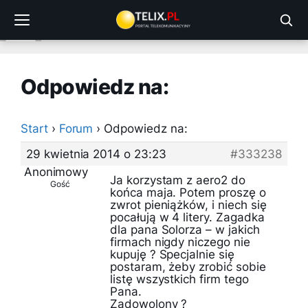
Przejdź
do
treści
Odpowiedz na:
Start
›
Forum
›
Odpowiedz na:
29 kwietnia 2014 o 23:23
#333238
Anonimowy
Ja korzystam z aero2 do
Gość
końca maja. Potem proszę o
zwrot pieniążków, i niech się
pocałują w 4 litery. Zagadka
dla pana Solorza – w jakich
firmach nigdy niczego nie
kupuję ? Specjalnie się
postaram, żeby zrobić sobie
listę wszystkich firm tego
Pana.
Zadowolony ?