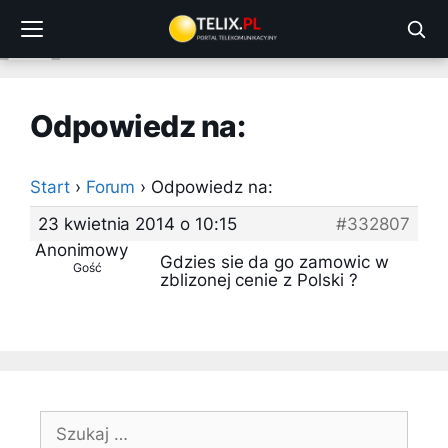
Przejdź
do
treści
Odpowiedz na:
Start
›
Forum
›
Odpowiedz na:
23 kwietnia 2014 o 10:15
#332807
Anonimowy
Gdzies sie da go zamowic w
Gość
zblizonej cenie z Polski ?
Szukaj: