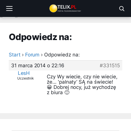
Przejdź
do
treści
Odpowiedz na:
Start
›
Forum
›
Odpowiedz na:
31 marca 2014 o 22:16
#331515
LesH
Czy Wy wiecie, czy nie wiecie,
Uczestnik
że… 'palnaty’ SĄ na świecie!
😀 Dobrej nocy, już wychodzę
z biura 🙂