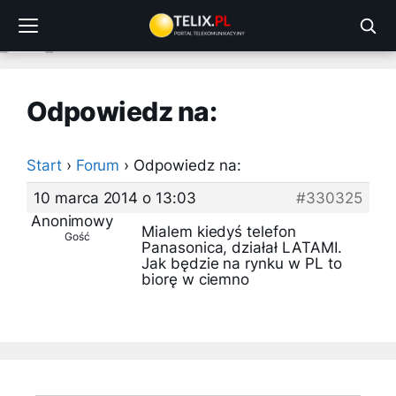
Przejdź
do
treści
Odpowiedz na:
Start
›
Forum
›
Odpowiedz na:
10 marca 2014 o 13:03
#330325
Anonimowy
Mialem kiedyś telefon
Gość
Panasonica, działał LATAMI.
Jak będzie na rynku w PL to
biorę w ciemno