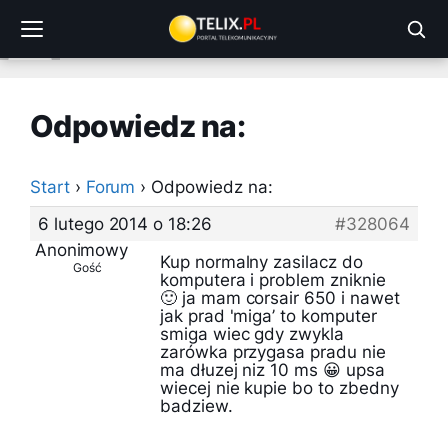
Przejdź
do
treści
Odpowiedz na:
Start
›
Forum
›
Odpowiedz na:
6 lutego 2014 o 18:26
#328064
Anonimowy
Kup normalny zasilacz do
Gość
komputera i problem zniknie
🙂 ja mam corsair 650 i nawet
jak prad 'miga’ to komputer
smiga wiec gdy zwykla
zarówka przygasa pradu nie
ma dłuzej niz 10 ms 😀 upsa
wiecej nie kupie bo to zbedny
badziew.