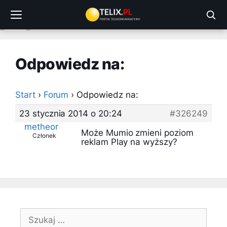
Przejdź
do
treści
Odpowiedz na:
Start
›
Forum
›
Odpowiedz na:
23 stycznia 2014 o 20:24
#326249
metheor
Może Mumio zmieni poziom
Członek
reklam Play na wyższy?
Szukaj: