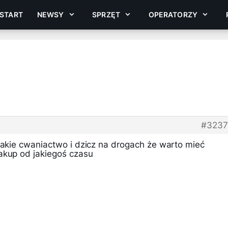
START
NEWSY
SPRZĘT
OPERATORZY
#3237
takie cwaniactwo i dzicz na drogach że warto mieć
akup od jakiegoś czasu