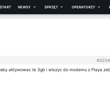
START
NEWSY
SPRZĘT
OPERATORZY
#3234
 zeby aktywowac te 3gb i wlozyc do modemu z Playa ze