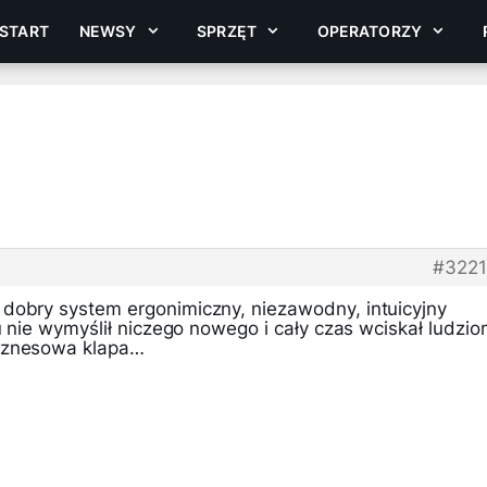
START
NEWSY
SPRZĘT
OPERATORZY
#322
dobry system ergonimiczny, niezawodny, intuicyjny
ku nie wymyślił niczego nowego i cały czas wciskał ludzi
iznesowa klapa…