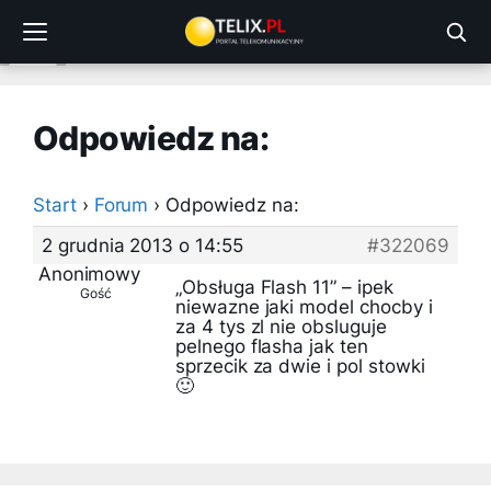
Przejdź
do
treści
Odpowiedz na:
Start
›
Forum
›
Odpowiedz na:
2 grudnia 2013 o 14:55
#322069
Anonimowy
„Obsługa Flash 11” – ipek
Gość
niewazne jaki model chocby i
za 4 tys zl nie obsluguje
pelnego flasha jak ten
sprzecik za dwie i pol stowki
🙂