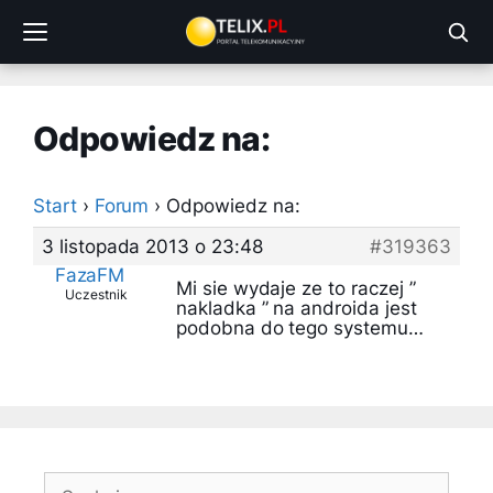
Przejdź
do
treści
Odpowiedz na:
Start
›
Forum
›
Odpowiedz na:
3 listopada 2013 o 23:48
#319363
FazaFM
Mi sie wydaje ze to raczej ”
Uczestnik
nakladka ” na androida jest
podobna do tego systemu…
Szukaj: