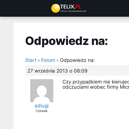
Przejdź
do
treści
Odpowiedz na:
Start
›
Forum
›
Odpowiedz na:
27 września 2013 o 08:09
Czy przypadkiem nie kierujec
odczuciami wobec firmy Micr
adlugi
Członek