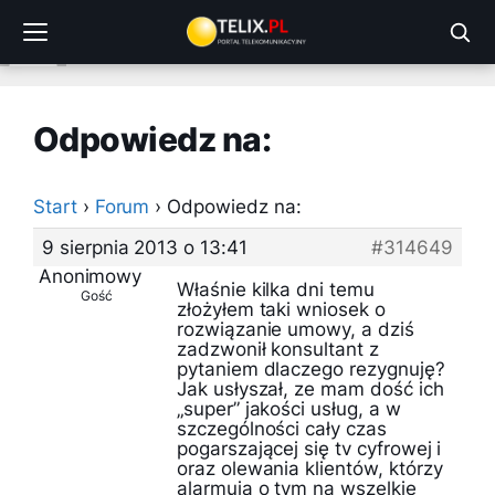
Przejdź
do
treści
Odpowiedz na:
Start
›
Forum
›
Odpowiedz na:
9 sierpnia 2013 o 13:41
#314649
Anonimowy
Właśnie kilka dni temu
Gość
złożyłem taki wniosek o
rozwiązanie umowy, a dziś
zadzwonił konsultant z
pytaniem dlaczego rezygnuję?
Jak usłyszał, ze mam dość ich
„super” jakości usług, a w
szczególności cały czas
pogarszającej się tv cyfrowej i
oraz olewania klientów, którzy
alarmują o tym na wszelkie