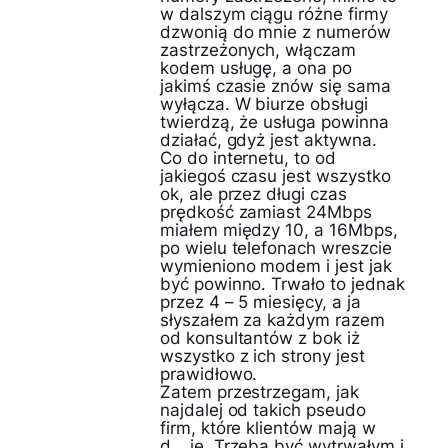
w dalszym ciągu różne firmy
dzwonią do mnie z numerów
zastrzeżonych, włączam
kodem usługę, a ona po
jakimś czasie znów się sama
wyłącza. W biurze obsługi
twierdzą, że usługa powinna
działać, gdyż jest aktywna.
Co do internetu, to od
jakiegoś czasu jest wszystko
ok, ale przez długi czas
prędkość zamiast 24Mbps
miałem między 10, a 16Mbps,
po wielu telefonach wreszcie
wymieniono modem i jest jak
być powinno. Trwało to jednak
przez 4 – 5 miesięcy, a ja
słyszałem za każdym razem
od konsultantów z bok iż
wszystko z ich strony jest
prawidłowo.
Zatem przestrzegam, jak
najdalej od takich pseudo
firm, które klientów mają w
d….ie. Trzeba być wytrwałym i